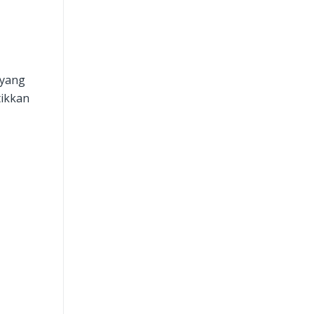
Apa saja fitur Netmonk
Prime?
Video Tutorial: Memulai
 yang
Netmonk Prime
ikkan
Bagaimana cara menghapus
data subgroup yang sudah
saya daftarkan?
Bagaimana cara login ke
Netmonk Prime?
Bagaimana jika saya lupa
kata sandi Netmonk Prime?