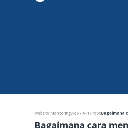
Website Monitoring
Web - API Probe
Bagaimana c
Bagaimana cara men