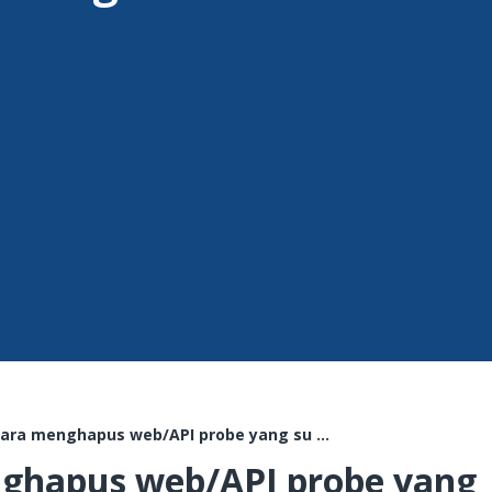
ara menghapus web/API probe yang su ...
ghapus web/API probe yang