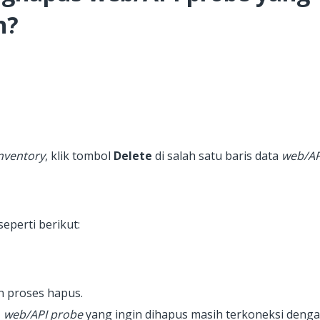
n?
nventory
, klik tombol
Delete
di salah satu baris data
web/AP
eperti berikut:
 proses hapus.
,
web/API probe
yang ingin dihapus masih terkoneksi denga