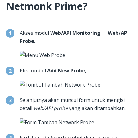
Netmonk Prime?
Akses modul
Web/API Monitoring → Web/API
Probe
.
Klik tombol
Add New Probe
,
Selanjutnya akan muncul form untuk mengisi
detail
web/API probe
yang akan ditambahkan.
Isi data pada
form
tersebut dengan rincian