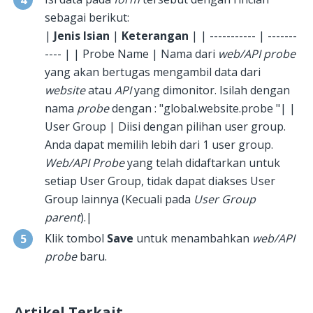
sebagai berikut:
|
Jenis Isian
|
Keterangan
| | ----------- | -------
---- | | Probe Name | Nama dari
web/API probe
yang akan bertugas mengambil data dari
website
atau
API
yang dimonitor. Isilah dengan
nama
probe
dengan : "global.website.probe "| |
User Group | Diisi dengan pilihan user group.
Anda dapat memilih lebih dari 1 user group.
Web/API Probe
yang telah didaftarkan untuk
setiap User Group, tidak dapat diakses User
Group lainnya (Kecuali pada
User Group
parent
).|
Klik tombol
Save
untuk menambahkan
web/API
probe
baru.
Artikel Terkait